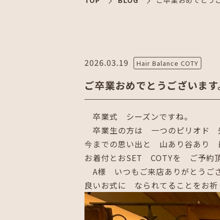
TOP
BLOG
ご卒業おめでとう
2026.03.19
Hair Balance COTY
ご卒業おめでとうございます
卒業式 シーズンですね。
卒業生の方は 一つのピリオド 
今までの思い出と 山あり谷あり 
お着付とおSET COTYを ご予
A様 いつもご来店ありがとうご
良いお式に なられてることをお祈り