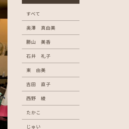
すべて
奥澤 真由美
勝山 美香
石井 礼子
東 由美
吉田 直子
西野 綾
たかこ
じゅい