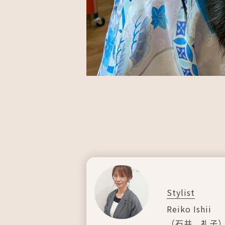
Stylist
Reiko Ishii
（
石井 礼子