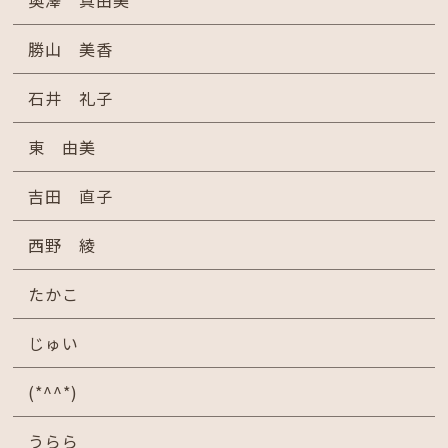
奥澤 真由美
勝山 美香
石井 礼子
東 由美
吉田 直子
西野 綾
たかこ
じゅい
(*^^*)
うらら