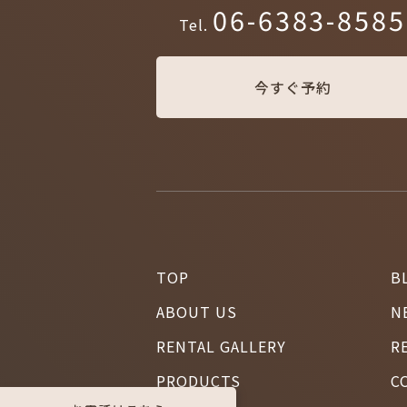
06-6383-8585
Tel.
今すぐ予約
TOP
B
ABOUT US
N
RENTAL GALLERY
R
PRODUCTS
C