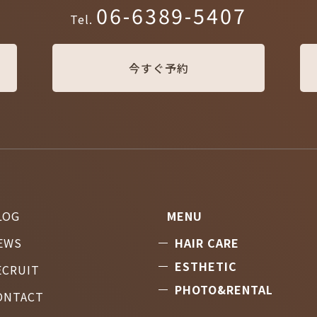
06-6389-5407
Tel.
今すぐ予約
LOG
MENU
EWS
HAIR CARE
ESTHETIC
ECRUIT
PHOTO&RENTAL
ONTACT