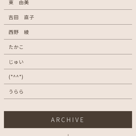
東 由美
吉田 直子
西野 綾
たかこ
じゅい
(*^^*)
うらら
ARCHIVE