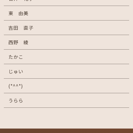
東 由美
吉田 直子
西野 綾
たかこ
じゅい
(*^^*)
うらら