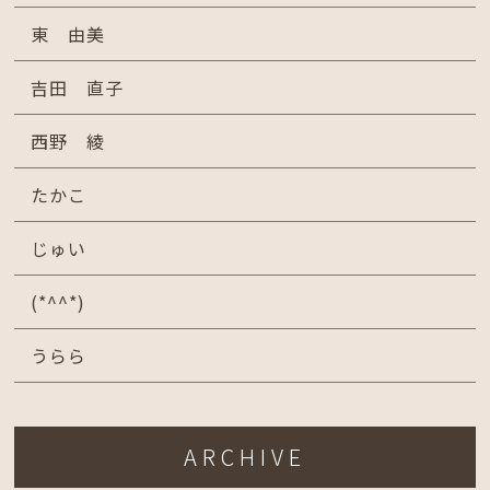
東 由美
吉田 直子
西野 綾
たかこ
じゅい
(*^^*)
うらら
ARCHIVE