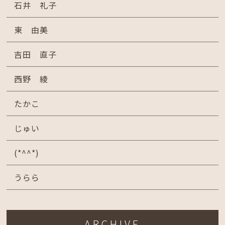
石井 礼子
東 由美
吉田 直子
西野 綾
たかこ
じゅい
(*^^*)
うらら
ARCHIVE